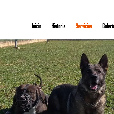
Inicio
Historia
Servicios
Galerí